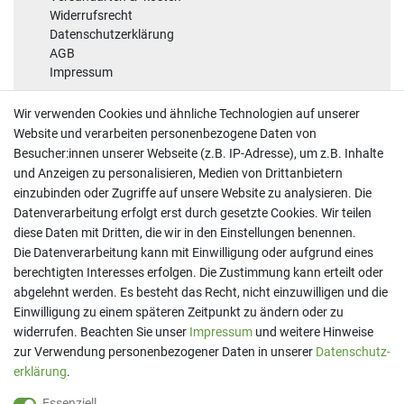
Widerrufsrecht
Datenschutzerklärung
AGB
Impressum
Sicherheit
Wir verwenden Cookies und ähnliche Technologien auf unserer
Website und verarbeiten personenbezogene Daten von
Besucher:innen unserer Webseite (z.B. IP-Adresse), um z.B. Inhalte
und Anzeigen zu personalisieren, Medien von Drittanbietern
einzubinden oder Zugriffe auf unsere Website zu analysieren. Die
Datenverarbeitung erfolgt erst durch gesetzte Cookies. Wir teilen
diese Daten mit Dritten, die wir in den Einstellungen benennen.
Kontakt
Die Datenverarbeitung kann mit Einwilligung oder aufgrund eines
berechtigten Interesses erfolgen. Die Zustimmung kann erteilt oder
Telefon:
07191 - 9 33 21 80
E-Mail:
info@printaro.de
abgelehnt werden. Es besteht das Recht, nicht einzuwilligen und die
Einwilligung zu einem späteren Zeitpunkt zu ändern oder zu
Bürozeiten
widerrufen. Beachten Sie unser
Impressum
und weitere Hinweise
Mo - Fr 09:00 Uhr - 13:00 Uhr
zur Verwendung personenbezogener Daten in unserer
Daten­schutz­
erklärung
.
Essenziell