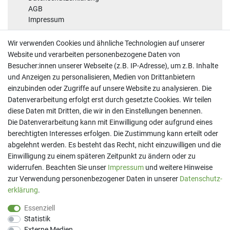
AGB
Impressum
Sicherheit
Wir verwenden Cookies und ähnliche Technologien auf unserer
Website und verarbeiten personenbezogene Daten von
Besucher:innen unserer Webseite (z.B. IP-Adresse), um z.B. Inhalte
und Anzeigen zu personalisieren, Medien von Drittanbietern
einzubinden oder Zugriffe auf unsere Website zu analysieren. Die
Datenverarbeitung erfolgt erst durch gesetzte Cookies. Wir teilen
diese Daten mit Dritten, die wir in den Einstellungen benennen.
Kontakt
Die Datenverarbeitung kann mit Einwilligung oder aufgrund eines
berechtigten Interesses erfolgen. Die Zustimmung kann erteilt oder
Telefon:
07191 - 9 33 21 80
E-Mail:
info@printaro.de
abgelehnt werden. Es besteht das Recht, nicht einzuwilligen und die
Einwilligung zu einem späteren Zeitpunkt zu ändern oder zu
Bürozeiten
widerrufen. Beachten Sie unser
Impressum
und weitere Hinweise
Mo - Fr 09:00 Uhr - 13:00 Uhr
zur Verwendung personenbezogener Daten in unserer
Daten­schutz­
erklärung
.
Essenziell
Statistik
Externe Medien