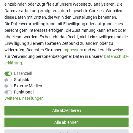
einzubinden oder Zugriffe auf unsere Website zu analysieren. Die
Datenverarbeitung erfolgt erst durch gesetzte Cookies. Wir teilen
diese Daten mit Dritten, die wir in den Einstellungen benennen.
Kontakt
Die Datenverarbeitung kann mit Einwilligung oder aufgrund eines
Telefon:
07191 - 9 33 21 80
berechtigten Interesses erfolgen. Die Zustimmung kann erteilt oder
E-Mail:
info@printaro.de
abgelehnt werden. Es besteht das Recht, nicht einzuwilligen und die
Einwilligung zu einem späteren Zeitpunkt zu ändern oder zu
Bürozeiten
widerrufen. Beachten Sie unser
Impressum
und weitere Hinweise
Mo - Fr 09:00 Uhr - 13:00 Uhr
zur Verwendung personenbezogener Daten in unserer
Daten­schutz­
erklärung
.
Essenziell
Statistik
Externe Medien
Funktional
Weitere Einstellungen
Alle akzeptieren
(*) Preise inkl. MwSt. zzgl
Versandkosten
Alle ablehnen