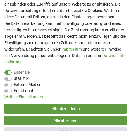
einzubinden oder Zugriffe auf unsere Website zu analysieren. Die
Datenverarbeitung erfolgt erst durch gesetzte Cookies. Wir teilen
diese Daten mit Dritten, die wir in den Einstellungen benennen.
Kontakt
Die Datenverarbeitung kann mit Einwilligung oder aufgrund eines
Telefon:
07191 - 9 33 21 80
berechtigten Interesses erfolgen. Die Zustimmung kann erteilt oder
E-Mail:
info@printaro.de
abgelehnt werden. Es besteht das Recht, nicht einzuwilligen und die
Einwilligung zu einem späteren Zeitpunkt zu ändern oder zu
Bürozeiten
widerrufen. Beachten Sie unser
Impressum
und weitere Hinweise
Mo - Fr 09:00 Uhr - 13:00 Uhr
zur Verwendung personenbezogener Daten in unserer
Daten­schutz­
erklärung
.
Essenziell
Statistik
Externe Medien
Funktional
Weitere Einstellungen
Alle akzeptieren
(*) Preise inkl. MwSt. zzgl
Versandkosten
Alle ablehnen