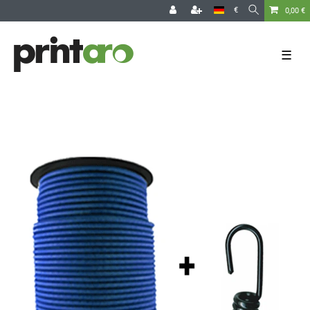
€
0,00 €
☰