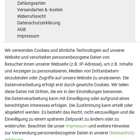
Zahlungsarten
Versandarten & -kosten
Widerrufsrecht
Datenschutzerklärung
AGB
Impressum
Sicherheit
Wir verwenden Cookies und ähnliche Technologien auf unserer
Website und verarbeiten personenbezogene Daten von
Besucher:innen unserer Webseite (z.B. IP-Adresse), um z.B. Inhalte
und Anzeigen zu personalisieren, Medien von Drittanbietern
einzubinden oder Zugriffe auf unsere Website zu analysieren. Die
Datenverarbeitung erfolgt erst durch gesetzte Cookies. Wir teilen
diese Daten mit Dritten, die wir in den Einstellungen benennen.
Kontakt
Die Datenverarbeitung kann mit Einwilligung oder aufgrund eines
berechtigten Interesses erfolgen. Die Zustimmung kann erteilt oder
Telefon:
07191 - 9 33 21 80
E-Mail:
info@printaro.de
abgelehnt werden. Es besteht das Recht, nicht einzuwilligen und die
Einwilligung zu einem späteren Zeitpunkt zu ändern oder zu
Bürozeiten
widerrufen. Beachten Sie unser
Impressum
und weitere Hinweise
Mo - Fr 09:00 Uhr - 13:00 Uhr
zur Verwendung personenbezogener Daten in unserer
Daten­schutz­
erklärung
.