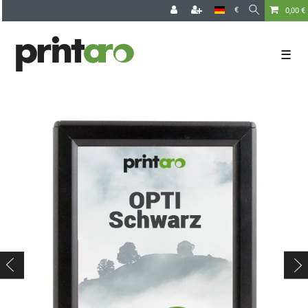
€
0,00 €
☰