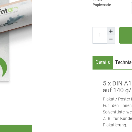
Papiersorte
Details
Technis
5 x DIN A1
auf 140 g
Plakat / Poster 
Für den Innen
Solventtinte, w
Z. B. für Kund
Plakatierung.