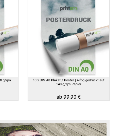
40 g/qm
10 x DIN A0 Plakat / Poster | 4-fbg gedruckt auf
140 g/qm Papier
ab 99,90 €