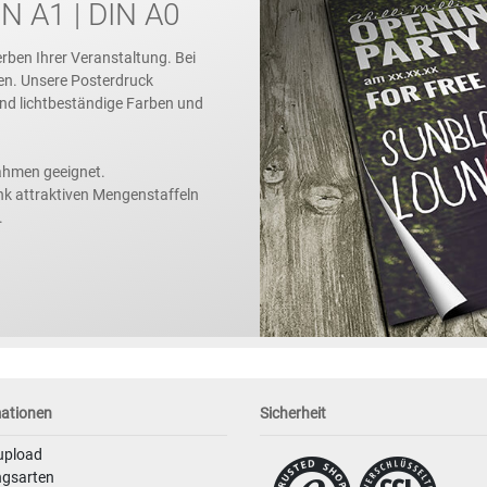
N A1 | DIN A0
rben Ihrer Veranstaltung. Bei
en. Unsere Posterdruck
 und lichtbeständige Farben und
ahmen geeignet.
nk attraktiven Mengenstaffeln
.
mationen
Sicherheit
upload
ngsarten