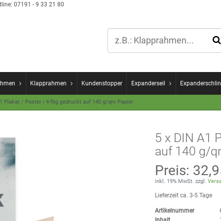
line:
07191 - 9 33 21 80
ahmen
Klapprahmen
Kundenstopper
Expanderseil
Expanderschlin
1 Plakat / Poster | 4-fbg gedruckt auf 140 g/qm Papier
5 x DIN A1 P
auf 140 g/q
Preis:
32,9
inkl. 19% MwSt. zzgl.
Versa
Lieferzeit ca. 3-5 Tage
Artikelnummer
Inhalt