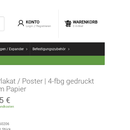
KONTO
WARENKORB
Login
//
Registrieren
0
Artikel
gen / Expander
Befestigungszubehör
lakat / Poster | 4-fbg gedruckt
m Papier
5 €
ndkosten
60206
1
Stück