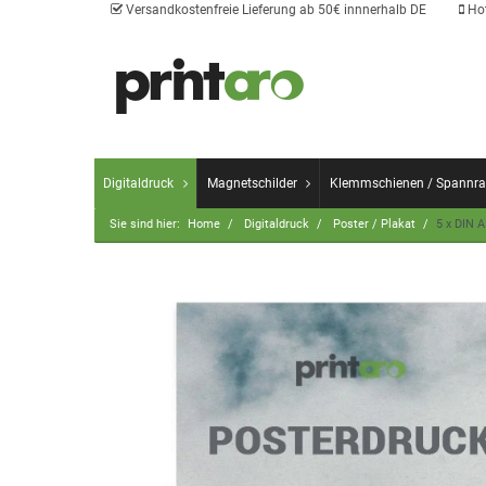
Versandkostenfreie Lieferung ab 50€ innnerhalb DE
Hot
Digitaldruck
Magnetschilder
Klemmschienen / Spannr
Sie sind hier:
Home
Digitaldruck
Poster / Plakat
5 x DIN A