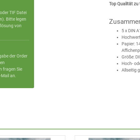
Top Qualität zu 
oder TIF Datei
. Bitte legen
Zusammen
flösung von
5 x DIN A
Hochwert
Papier: 
Affichenp
gabe der Order
Größe: D
ren
Hoch- od
n fragen Sie
Allseitig
-Mail an.