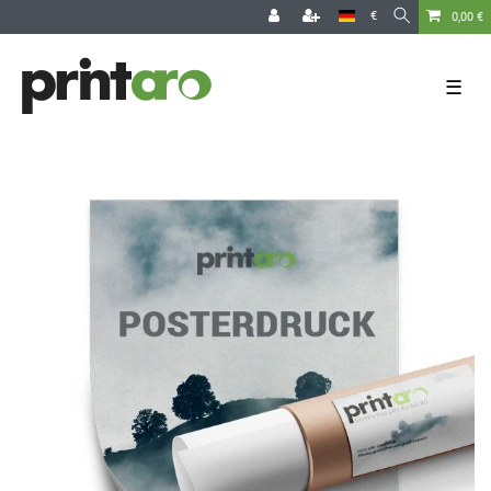
€
0,00 €
☰