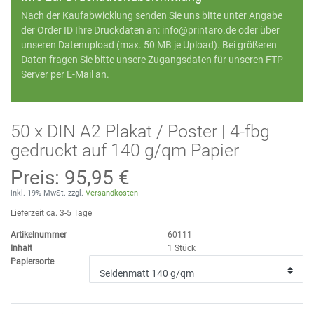
Nach der Kaufabwicklung senden Sie uns bitte unter Angabe
der Order ID Ihre Druckdaten an:
info@printaro.de
oder
über
unseren Datenupload
(max. 50 MB je Upload). Bei größeren
Daten fragen Sie bitte unsere Zugangsdaten für unseren FTP
Server per E-Mail an.
50 x DIN A2 Plakat / Poster | 4-fbg
gedruckt auf 140 g/qm Papier
Preis:
95,95 €
inkl. 19% MwSt. zzgl.
Versandkosten
Lieferzeit ca. 3-5 Tage
Artikelnummer
60111
Inhalt
1
Stück
Papiersorte