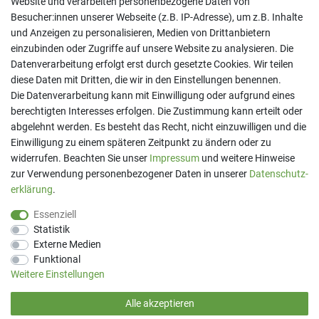
Website und verarbeiten personenbezogene Daten von
Besucher:innen unserer Webseite (z.B. IP-Adresse), um z.B. Inhalte
und Anzeigen zu personalisieren, Medien von Drittanbietern
einzubinden oder Zugriffe auf unsere Website zu analysieren. Die
Datenverarbeitung erfolgt erst durch gesetzte Cookies. Wir teilen
diese Daten mit Dritten, die wir in den Einstellungen benennen.
Kontakt
Die Datenverarbeitung kann mit Einwilligung oder aufgrund eines
Telefon:
07191 - 9 33 21 80
berechtigten Interesses erfolgen. Die Zustimmung kann erteilt oder
E-Mail:
info@printaro.de
abgelehnt werden. Es besteht das Recht, nicht einzuwilligen und die
Einwilligung zu einem späteren Zeitpunkt zu ändern oder zu
Bürozeiten
widerrufen. Beachten Sie unser
Impressum
und weitere Hinweise
Mo - Fr 09:00 Uhr - 13:00 Uhr
zur Verwendung personenbezogener Daten in unserer
Daten­schutz­
erklärung
.
Essenziell
Statistik
Externe Medien
Funktional
Weitere Einstellungen
Alle akzeptieren