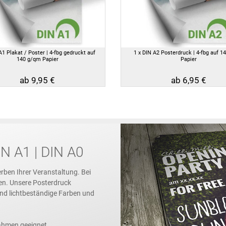
A1 Plakat / Poster | 4-fbg gedruckt auf
1 x DIN A2 Posterdruck | 4-fbg auf 1
140 g/qm Papier
Papier
ab 9,95 €
ab 6,95 €
N A1 | DIN A0
rben Ihrer Veranstaltung. Bei
en. Unsere Posterdruck
 und lichtbeständige Farben und
ahmen geeignet.