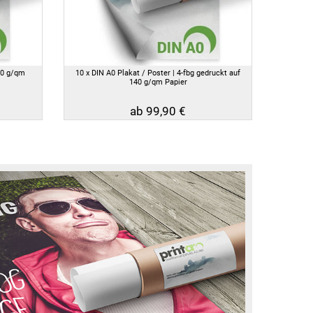
40 g/qm
10 x DIN A0 Plakat / Poster | 4-fbg gedruckt auf
140 g/qm Papier
ab 99,90 €