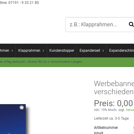
line:
07191 - 9 33 21 80
ahmen
Klapprahmen
Kundenstopper
Expanderseil
Expanderschlin
r 4-fbg bedruckt | Breite 90 cm x verschiedene Längen
Werbebanner
verschiede
Preis:
0,00
inkl. 19% MwSt. zzgl.
Versa
Lieferzeit ca. 3-5 Tage
Artikelnummer
Inhalt