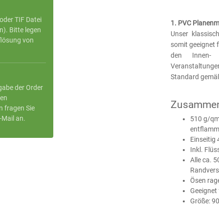
oder TIF Datei
1. PVC Planenm
. Bitte legen
Unser klassisc
flösung von
somit geeignet 
den Innen- 
Veranstaltungen
Standard gemäß 
gabe der Order
ren
Zusammen
n fragen Sie
-Mail an.
510 g/qm 
entflammb
Einseitig
Inkl. Flü
Alle ca. 
Randvers
Ösen rage
Geeignet
Größe: 9