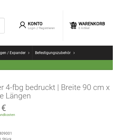
KONTO
WARENKORB
Login
//
Registrieren
0
Artikel
gen / Expander
Befestigungszubehör
 4-fbg bedruckt | Breite 90 cm x
ne Längen
 €
ndkosten
409001
1
Stück