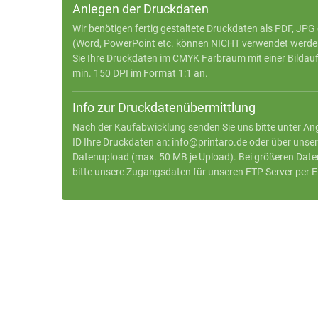
Anlegen der Druckdaten
Wir benötigen fertig gestaltete Druckdaten als PDF, JPG 
(Word, PowerPoint etc. können NICHT verwendet werden)
Sie Ihre Druckdaten im CMYK Farbraum mit einer Bildau
min. 150 DPI im Format 1:1 an.
Info zur Druckdatenübermittlung
Nach der Kaufabwicklung senden Sie uns bitte unter An
ID Ihre Druckdaten an:
info@printaro.de
oder
über unse
Datenupload
(max. 50 MB je Upload). Bei größeren Date
bitte unsere Zugangsdaten für unseren FTP Server per E