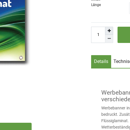
Länge
Details
Technis
Werbebanne
verschied
Werbebanner ind
bedruckt. Zusät
Flüssiglamin
Wetterbeständig