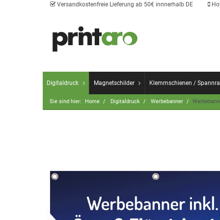
Versandkostenfreie Lieferung ab 50€ innnerhalb DE
Hot
Digitaldruck
Magnetschilder
Klemmschienen / Spannr
Sie sind hier:
Home
Digitaldruck
Werbebanner
Werbebanne