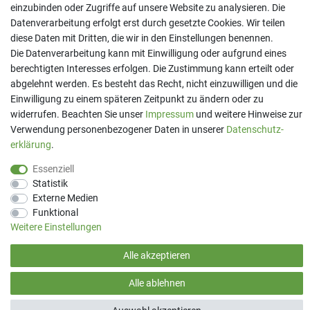
einzubinden oder Zugriffe auf unsere Website zu analysieren. Die
Kontakt
Datenverarbeitung erfolgt erst durch gesetzte Cookies. Wir teilen
Telefon:
07191 - 9 33 21 80
diese Daten mit Dritten, die wir in den Einstellungen benennen.
E-Mail:
info@printaro.de
Die Datenverarbeitung kann mit Einwilligung oder aufgrund eines
berechtigten Interesses erfolgen. Die Zustimmung kann erteilt oder
Bürozeiten
abgelehnt werden. Es besteht das Recht, nicht einzuwilligen und die
Mo - Fr 09:00 Uhr - 13:00 Uhr
Einwilligung zu einem späteren Zeitpunkt zu ändern oder zu
widerrufen. Beachten Sie unser
Impressum
und weitere Hinweise zur
Verwendung personenbezogener Daten in unserer
Daten­schutz­
erklärung
.
Essenziell
Statistik
Externe Medien
Funktional
Weitere Einstellungen
(*) Preise inkl. MwSt. zzgl
Versandkosten
Alle akzeptieren
Alle ablehnen