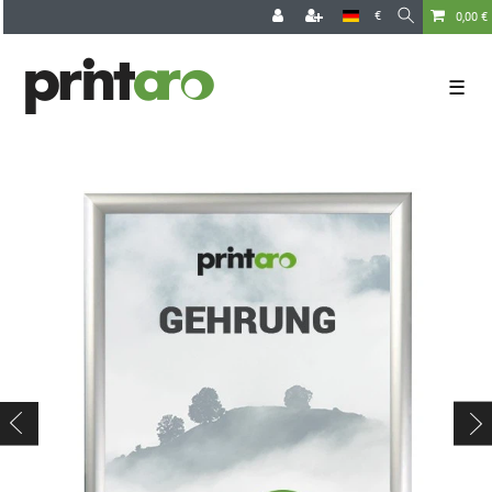
€
0,00 €
☰