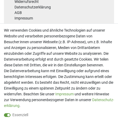
Widerrufsrecht
Datenschutzerklärung
AGB
Impressum
Sicherheit
Wir verwenden Cookies und ähnliche Technologien auf unserer
Website und verarbeiten personenbezogene Daten von
Besucher:innen unserer Webseite (z.B. IP-Adresse), um z.B. Inhalte
und Anzeigen zu personalisieren, Medien von Drittanbietern
einzubinden oder Zugriffe auf unsere Website zu analysieren. Die
Datenverarbeitung erfolgt erst durch gesetzte Cookies. Wir teilen
diese Daten mit Dritten, die wir in den Einstellungen benennen.
Kontakt
Die Datenverarbeitung kann mit Einwilligung oder aufgrund eines
Telefon:
07191 - 9 33 21 80
berechtigten Interesses erfolgen. Die Zustimmung kann erteilt oder
E-Mail:
info@printaro.de
abgelehnt werden. Es besteht das Recht, nicht einzuwilligen und die
Einwilligung zu einem späteren Zeitpunkt zu ändern oder zu
Bürozeiten
widerrufen. Beachten Sie unser
Impressum
und weitere Hinweise
Mo - Fr 09:00 Uhr - 13:00 Uhr
zur Verwendung personenbezogener Daten in unserer
Daten­schutz­
erklärung
.
Essenziell