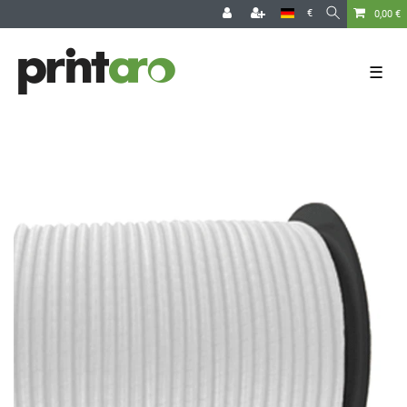
€
0,00 €
☰