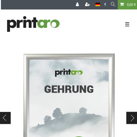
€
0,00 €
☰