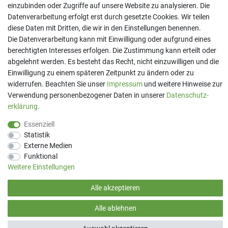
einzubinden oder Zugriffe auf unsere Website zu analysieren. Die
Kontakt
Datenverarbeitung erfolgt erst durch gesetzte Cookies. Wir teilen
Telefon:
07191 - 9 33 21 80
diese Daten mit Dritten, die wir in den Einstellungen benennen.
E-Mail:
info@printaro.de
Die Datenverarbeitung kann mit Einwilligung oder aufgrund eines
berechtigten Interesses erfolgen. Die Zustimmung kann erteilt oder
Bürozeiten
abgelehnt werden. Es besteht das Recht, nicht einzuwilligen und die
Mo - Fr 09:00 Uhr - 13:00 Uhr
Einwilligung zu einem späteren Zeitpunkt zu ändern oder zu
widerrufen. Beachten Sie unser
Impressum
und weitere Hinweise zur
Verwendung personenbezogener Daten in unserer
Daten­schutz­
erklärung
.
Essenziell
Statistik
Externe Medien
Funktional
Weitere Einstellungen
(*) Preise inkl. MwSt. zzgl
Versandkosten
Alle akzeptieren
Alle ablehnen