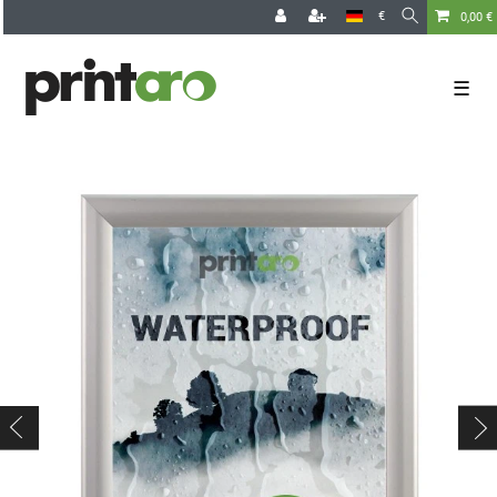
€
0,00 €
☰