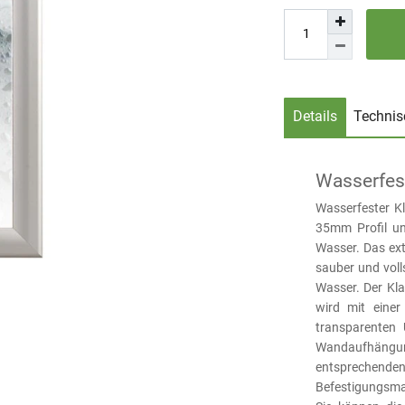
Details
Technis
Wasserfes
Wasserfester K
35mm Profil u
Wasser. Das ex
sauber und voll
Wasser. Der Kl
wird mit einer
transparenten UV
Wandaufhäng
entsprechen
Befestigungsmat