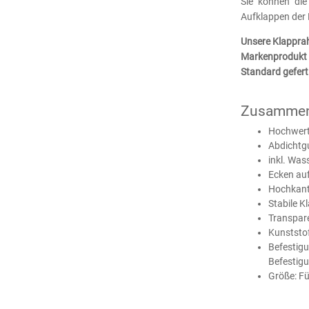
Sie können die
Aufklappen der
Unsere Klapprah
Markenprodukt 
Standard gefert
Zusammen
Hochwerti
Abdichtg
inkl. Was
Ecken auf
Hochkant
Stabile K
Transpare
Kunststo
Befestig
Befestig
Größe: Fü