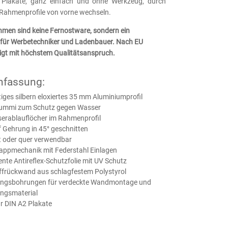
 Plakate, ganz einfach und ohne Werkzeug, durch
 Rahmenprofile von vorne wechseln.
men sind keine Fernostware, sondern ein
für Werbetechniker und Ladenbauer. Nach EU
igt mit höchstem Qualitätsanspruch.
fassung:
ges silbern eloxiertes 35 mm Aluminiumprofil
ummi zum Schutz gegen Wasser
serablauflöcher im Rahmenprofil
 Gehrung in 45° geschnitten
 oder quer verwendbar
lappmechanik mit Federstahl Einlagen
nte Antireflex-Schutzfolie mit UV Schutz
ffrückwand aus schlagfestem Polystyrol
ungsbohrungen für verdeckte Wandmontage und
ungsmaterial
r DIN A2 Plakate