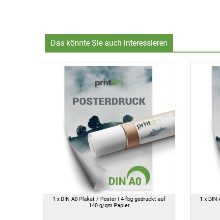
Das könnte Sie auch interessieren
1 x DIN A0 Plakat / Poster | 4-fbg gedruckt auf
1 x DIN 
140 g/qm Papier