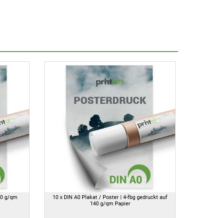
40 g/qm
10 x DIN A0 Plakat / Poster | 4-fbg gedruckt auf
140 g/qm Papier