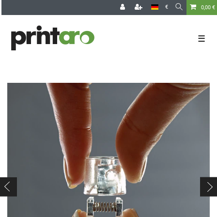
€
0,00 €
☰