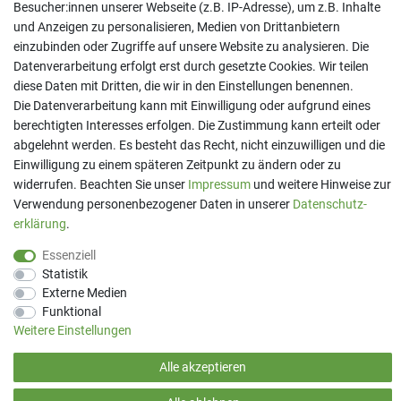
Besucher:innen unserer Webseite (z.B. IP-Adresse), um z.B. Inhalte
und Anzeigen zu personalisieren, Medien von Drittanbietern
einzubinden oder Zugriffe auf unsere Website zu analysieren. Die
Kontakt
Datenverarbeitung erfolgt erst durch gesetzte Cookies. Wir teilen
Telefon:
07191 - 9 33 21 80
diese Daten mit Dritten, die wir in den Einstellungen benennen.
E-Mail:
info@printaro.de
Die Datenverarbeitung kann mit Einwilligung oder aufgrund eines
berechtigten Interesses erfolgen. Die Zustimmung kann erteilt oder
Bürozeiten
abgelehnt werden. Es besteht das Recht, nicht einzuwilligen und die
Mo - Fr 09:00 Uhr - 13:00 Uhr
Einwilligung zu einem späteren Zeitpunkt zu ändern oder zu
widerrufen. Beachten Sie unser
Impressum
und weitere Hinweise zur
Verwendung personenbezogener Daten in unserer
Daten­schutz­
erklärung
.
Essenziell
Statistik
Externe Medien
Funktional
Weitere Einstellungen
(*) Preise inkl. MwSt. zzgl
Versandkosten
Alle akzeptieren