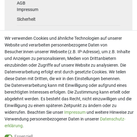
AGB
Impressum
Sicherheit
Wir verwenden Cookies und ähnliche Technologien auf unserer
Website und verarbeiten personenbezogene Daten von
Besucher:innen unserer Webseite (z.B. IP-Adresse), um z.B. Inhalte
und Anzeigen zu personalisieren, Medien von Drittanbietern
einzubinden oder Zugriffe auf unsere Website zu analysieren. Die
Kontakt
Datenverarbeitung erfolgt erst durch gesetzte Cookies. Wir teilen
Telefon:
07191 - 9 33 21 80
diese Daten mit Dritten, die wir in den Einstellungen benennen.
E-Mail:
info@printaro.de
Die Datenverarbeitung kann mit Einwilligung oder aufgrund eines
berechtigten Interesses erfolgen. Die Zustimmung kann erteilt oder
Bürozeiten
abgelehnt werden. Es besteht das Recht, nicht einzuwilligen und die
Mo - Fr 09:00 Uhr - 13:00 Uhr
Einwilligung zu einem späteren Zeitpunkt zu ändern oder zu
widerrufen. Beachten Sie unser
Impressum
und weitere Hinweise zur
Verwendung personenbezogener Daten in unserer
Daten­schutz­
erklärung
.
Essenziell