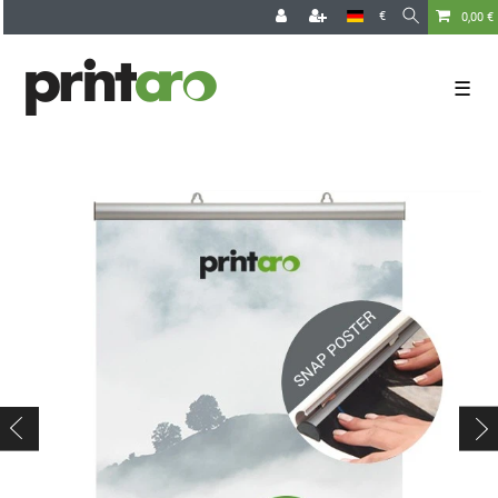
€
0,00 €
☰