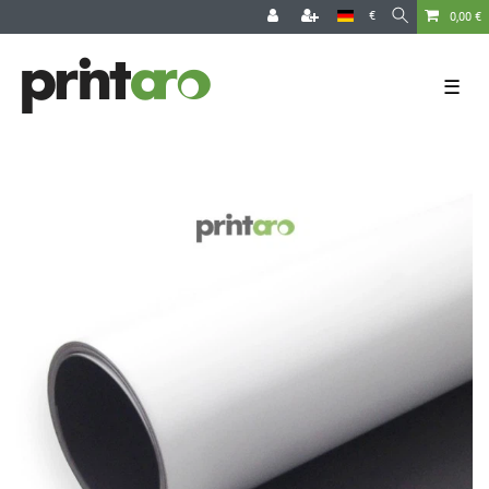
€
0,00 €
☰