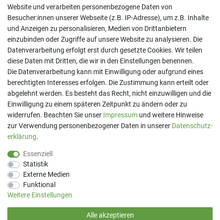
Website und verarbeiten personenbezogene Daten von
Besucher:innen unserer Webseite (z.B. IP-Adresse), um z.B. Inhalte
und Anzeigen zu personalisieren, Medien von Drittanbietern
einzubinden oder Zugriffe auf unsere Website zu analysieren. Die
Datenverarbeitung erfolgt erst durch gesetzte Cookies. Wir teilen
diese Daten mit Dritten, die wir in den Einstellungen benennen.
Kontakt
Die Datenverarbeitung kann mit Einwilligung oder aufgrund eines
berechtigten Interesses erfolgen. Die Zustimmung kann erteilt oder
Telefon:
07191 - 9 33 21 80
E-Mail:
info@printaro.de
abgelehnt werden. Es besteht das Recht, nicht einzuwilligen und die
Einwilligung zu einem späteren Zeitpunkt zu ändern oder zu
Bürozeiten
widerrufen. Beachten Sie unser
Impressum
und weitere Hinweise
Mo - Fr 09:00 Uhr - 13:00 Uhr
zur Verwendung personenbezogener Daten in unserer
Daten­schutz­
erklärung
.
Essenziell
Statistik
Externe Medien
Funktional
Weitere Einstellungen
Alle akzeptieren