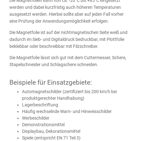
Die Magnetfolien kann von ca. -20°C bis +85°C eingesetzt
werden und dabei kurzfristig auch höheren Temperaturen
ausgesetzt werden. Hierbei sollte aber auf jeden Fall vorher
eine Prüfung der Anwendungsmöglichkeit erfolgen.
Die Magnetfolie ist auf der nichtmagnetischen Seite weiß und
dadurch im Sieb- und Digitaldruck bedruckbar, mit Plottfolie
beklebbar oder beschreibbar mit Filzschreiber.
Die Magnetfolie lässt sich gut mit dem Cuttermesser, Schere,
Stapelschneider und Schlagschere schneiden.
Beispiele für Einsatzgebiete:
Automagnetschilder (zertifiziert bis 200 km/h bei
produktgerechter Handhabung)
Lagerbeschriftung
Häufig wechselnde Warn- und Hinweisschilder
Werbeschilder
Demonstrationsmittel
Displaybau, Dekorationsmittel
Spiele (entspricht EN 71 Teil 3)