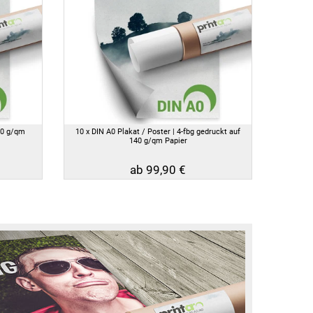
40 g/qm
10 x DIN A0 Plakat / Poster | 4-fbg gedruckt auf
140 g/qm Papier
ab 99,90 €