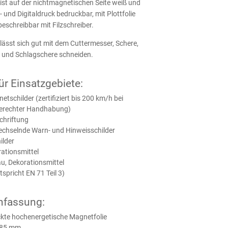
 ist auf der nichtmagnetischen Seite weiß und
 und Digitaldruck bedruckbar, mit Plottfolie
eschreibbar mit Filzschreiber.
lässt sich gut mit dem Cuttermesser, Schere,
 und Schlagschere schneiden.
für Einsatzgebiete:
tschilder (zertifiziert bis 200 km/h bei
erechter Handhabung)
chriftung
echselnde Warn- und Hinweisschilder
ilder
ationsmittel
u, Dekorationsmittel
tspricht EN 71 Teil 3)
fassung:
kte hochenergetische Magnetfolie
0,85 mm