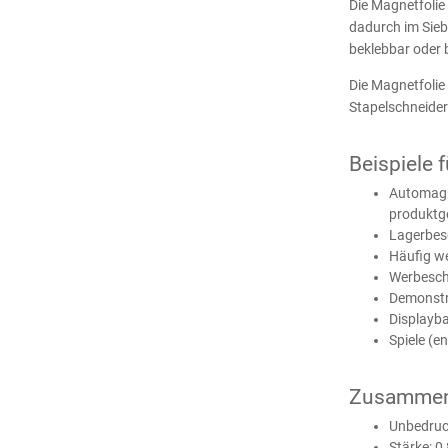
Die Magnetfolie
dadurch im Sieb-
beklebbar oder b
Die Magnetfolie 
Stapelschneider
Beispiele 
Automagne
produktg
Lagerbes
Häufig w
Werbesch
Demonstr
Displayba
Spiele (en
Zusammen
Unbedruc
Stärke: 