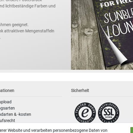
 und lichtbeständige Farben und
ahmen geeignet.
nk attraktiven Mengenstaffeln
.
mationen
Sicherheit
upload
ngsarten
darten & -kosten
ufsrecht
schutzerklärung
serer Website und verarbeiten personenbezogene Daten von