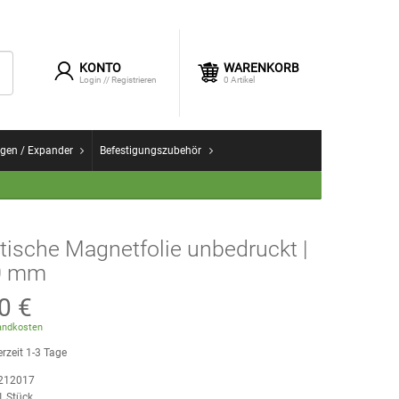
KONTO
WARENKORB
Login
//
Registrieren
0
Artikel
gen / Expander
Befestigungszubehör
ische Magnetfolie unbedruckt |
0 mm
0 €
ndkosten
erzeit 1-3 Tage
212017
1
Stück