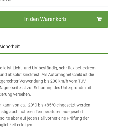
In den Warenkorb
sicherheit
ie ist Licht- und UV-beständig, sehr flexibel, extrem
d absolut knickfest. Als Automagnetschild ist die
uktgerechter Verwendung bis 200 km/h vom TÜV
e Magnetseite ist zur Schonung des Untergrunds mit
kierung versehen.
n kann von ca. -20°C bis +85°C eingesetzt werden
ristig auch höheren Temperaturen ausgesetzt
sollte aber auf jeden Fall vorher eine Prüfung der
ichkeit erfolgen.