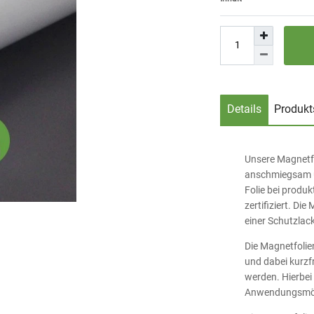
Details
Produkt
Unsere Magnetfol
anschmiegsam un
Folie bei prod
zertifiziert. Di
einer Schutzlac
Die Magnetfolie
und dabei kurzf
werden. Hierbei 
Anwendungsmögl