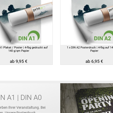
A1 Plakat / Poster | 4-fbg gedruckt auf
1 x DIN A2 Posterdruck | 4-fbg auf 1
140 g/qm Papier
Papier
ab 9,95 €
ab 6,95 €
N A1 | DIN A0
rben Ihrer Veranstaltung. Bei
en. Unsere Posterdruck