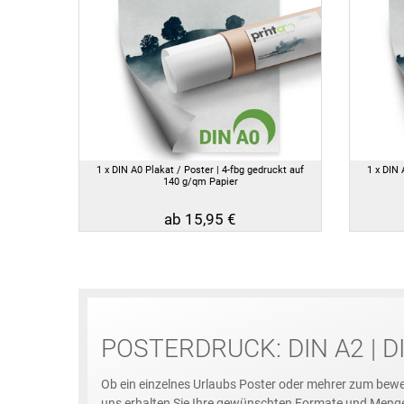
1 x DIN A0 Plakat / Poster | 4-fbg gedruckt auf
1 x DIN 
140 g/qm Papier
ab 15,95 €
POSTERDRUCK: DIN A2 | DI
Ob ein einzelnes Urlaubs Poster oder mehrer zum bewe
uns erhalten Sie Ihre gewünschten Formate und Meng