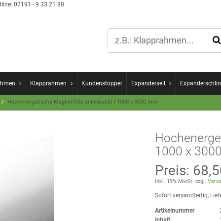
line:
07191 - 9 33 21 80
ahmen
Klapprahmen
Kundenstopper
Expanderseil
Expanderschlin
Hochenergetische Magnetfolie unbedruckt | 1000 x 3000 mm
Hochenerget
1000 x 300
Preis:
68,5
inkl. 19% MwSt. zzgl.
Versa
Sofort versandfertig, Lief
Artikelnummer
Inhalt