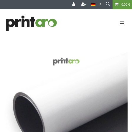
€
0,00 €
☰