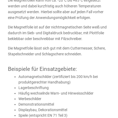
Die Magnetfolien kann von ca. -20°C bis +85°C eingesetzt
werden und dabei kurzfristig auch höheren Temperaturen
ausgesetzt werden. Hierbei sollte aber auf jeden Fall vorher
eine Prüfung der Anwendungsmöglichkeit erfolgen.
Die Magnetfolie ist auf der nichtmagnetischen Seite weiß und
dadurch im Sieb- und Digitaldruck bedruckbar, mit Plottfolie
beklebbar oder beschreibbar mit Filzschreiber.
Die Magnetfolie lässt sich gut mit dem Cuttermesser, Schere,
Stapelschneider und Schlagschere schneiden.
Beispiele für Einsatzgebiete:
Automagnetschilder (zertifiziert bis 200 km/h bei
produktgerechter Handhabung)
Lagerbeschriftung
Häufig wechselnde Warn- und Hinweisschilder
Werbeschilder
Demonstrationsmittel
Displaybau, Dekorationsmittel
Spiele (entspricht EN 71 Teil 3)