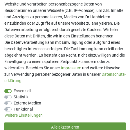
Website und verarbeiten personenbezogene Daten von
Besucher:innen unserer Webseite (z.B. IP-Adresse), um z.B. Inhalte
und Anzeigen zu personalisieren, Medien von Drittanbietern
einzubinden oder Zugriffe auf unsere Website zu analysieren. Die
Datenverarbeitung erfolgt erst durch gesetzte Cookies. Wir teilen
diese Daten mit Dritten, die wir in den Einstellungen benennen.
Kontakt
Die Datenverarbeitung kann mit Einwilligung oder aufgrund eines
berechtigten Interesses erfolgen. Die Zustimmung kann erteilt oder
Telefon:
07191 - 9 33 21 80
E-Mail:
info@printaro.de
abgelehnt werden. Es besteht das Recht, nicht einzuwilligen und die
Einwilligung zu einem späteren Zeitpunkt zu ändern oder zu
Bürozeiten
widerrufen. Beachten Sie unser
Impressum
und weitere Hinweise
Mo - Fr 09:00 Uhr - 13:00 Uhr
zur Verwendung personenbezogener Daten in unserer
Daten­schutz­
erklärung
.
Essenziell
Statistik
Externe Medien
Funktional
Weitere Einstellungen
Alle akzeptieren