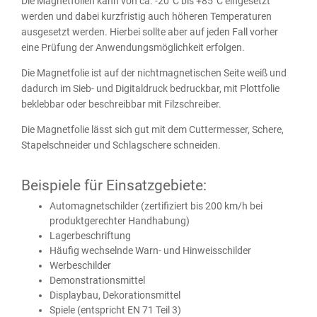
Die Magnetfolien kann von ca. -20°C bis +85°C eingesetzt
werden und dabei kurzfristig auch höheren Temperaturen
ausgesetzt werden. Hierbei sollte aber auf jeden Fall vorher
eine Prüfung der Anwendungsmöglichkeit erfolgen.
Die Magnetfolie ist auf der nichtmagnetischen Seite weiß und
dadurch im Sieb- und Digitaldruck bedruckbar, mit Plottfolie
beklebbar oder beschreibbar mit Filzschreiber.
Die Magnetfolie lässt sich gut mit dem Cuttermesser, Schere,
Stapelschneider und Schlagschere schneiden.
Beispiele für Einsatzgebiete:
Automagnetschilder (zertifiziert bis 200 km/h bei
produktgerechter Handhabung)
Lagerbeschriftung
Häufig wechselnde Warn- und Hinweisschilder
Werbeschilder
Demonstrationsmittel
Displaybau, Dekorationsmittel
Spiele (entspricht EN 71 Teil 3)