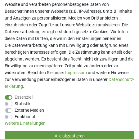
Website und verarbeiten personenbezogene Daten von
Besucher:innen unserer Webseite (z.B. IP-Adresse), um z.B. Inhalte
und Anzeigen zu personalisieren, Medien von Drittanbietern
einzubinden oder Zugriffe auf unsere Website zu analysieren. Die
Datenverarbeitung erfolgt erst durch gesetzte Cookies. Wir teilen
diese Daten mit Dritten, die wir in den Einstellungen benennen.
Kontakt
Die Datenverarbeitung kann mit Einwilligung oder aufgrund eines
berechtigten Interesses erfolgen. Die Zustimmung kann erteilt oder
Telefon:
07191 - 9 33 21 80
E-Mail:
info@printaro.de
abgelehnt werden. Es besteht das Recht, nicht einzuwilligen und die
Einwilligung zu einem späteren Zeitpunkt zu ändern oder zu
Bürozeiten
widerrufen. Beachten Sie unser
Impressum
und weitere Hinweise
Mo - Fr 09:00 Uhr - 13:00 Uhr
zur Verwendung personenbezogener Daten in unserer
Daten­schutz­
erklärung
.
Essenziell
Statistik
Externe Medien
Funktional
Weitere Einstellungen
Alle akzeptieren