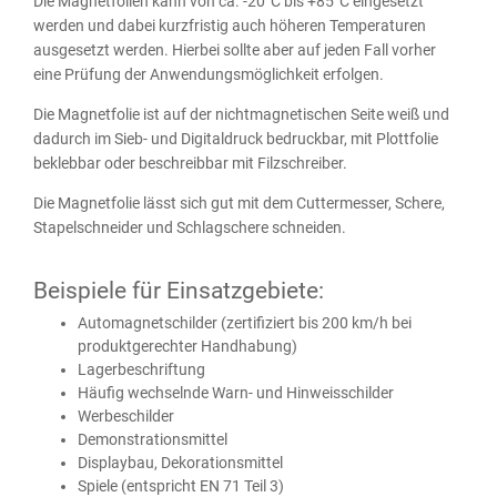
Die Magnetfolien kann von ca. -20°C bis +85°C eingesetzt
werden und dabei kurzfristig auch höheren Temperaturen
ausgesetzt werden. Hierbei sollte aber auf jeden Fall vorher
eine Prüfung der Anwendungsmöglichkeit erfolgen.
Die Magnetfolie ist auf der nichtmagnetischen Seite weiß und
dadurch im Sieb- und Digitaldruck bedruckbar, mit Plottfolie
beklebbar oder beschreibbar mit Filzschreiber.
Die Magnetfolie lässt sich gut mit dem Cuttermesser, Schere,
Stapelschneider und Schlagschere schneiden.
Beispiele für Einsatzgebiete:
Automagnetschilder (zertifiziert bis 200 km/h bei
produktgerechter Handhabung)
Lagerbeschriftung
Häufig wechselnde Warn- und Hinweisschilder
Werbeschilder
Demonstrationsmittel
Displaybau, Dekorationsmittel
Spiele (entspricht EN 71 Teil 3)