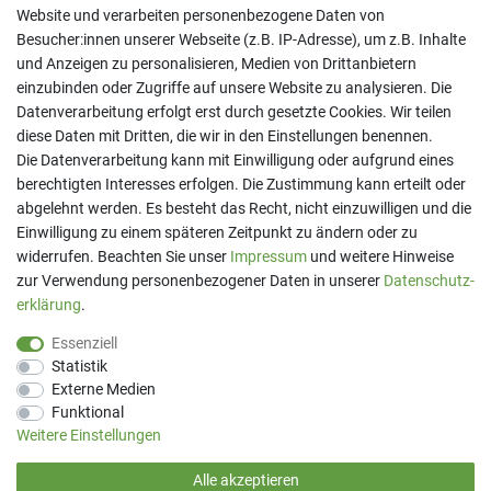
Website und verarbeiten personenbezogene Daten von
Besucher:innen unserer Webseite (z.B. IP-Adresse), um z.B. Inhalte
und Anzeigen zu personalisieren, Medien von Drittanbietern
einzubinden oder Zugriffe auf unsere Website zu analysieren. Die
Datenverarbeitung erfolgt erst durch gesetzte Cookies. Wir teilen
diese Daten mit Dritten, die wir in den Einstellungen benennen.
Kontakt
Die Datenverarbeitung kann mit Einwilligung oder aufgrund eines
berechtigten Interesses erfolgen. Die Zustimmung kann erteilt oder
Telefon:
07191 - 9 33 21 80
E-Mail:
info@printaro.de
abgelehnt werden. Es besteht das Recht, nicht einzuwilligen und die
Einwilligung zu einem späteren Zeitpunkt zu ändern oder zu
Bürozeiten
widerrufen. Beachten Sie unser
Impressum
und weitere Hinweise
Mo - Fr 09:00 Uhr - 13:00 Uhr
zur Verwendung personenbezogener Daten in unserer
Daten­schutz­
erklärung
.
Essenziell
Statistik
Externe Medien
Funktional
Weitere Einstellungen
Alle akzeptieren