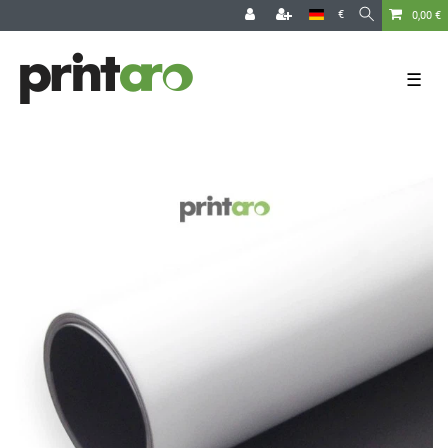
€
0,00 €
☰