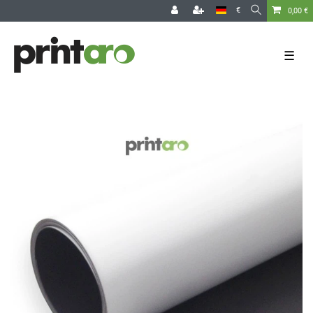
€
0,00 €
☰