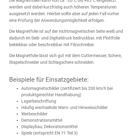
Die Magnetfolien kann von ca. -20°C bis +85°C eingesetzt
werden und dabei kurzfristig auch höheren Temperaturen
ausgesetzt werden. Hierbei sollte aber auf jeden Fall vorher
eine Prüfung der Anwendungsmöglichkeit erfolgen.
Die Magnetfolie ist auf der nichtmagnetischen Seite weiß und
dadurch im Sieb- und Digitaldruck bedruckbar, mit Plottfolie
beklebbar oder beschreibbar mit Filzschreiber.
Die Magnetfolie lässt sich gut mit dem Cuttermesser, Schere,
Stapelschneider und Schlagschere schneiden.
Beispiele für Einsatzgebiete:
Automagnetschilder (zertifiziert bis 200 km/h bei
produktgerechter Handhabung)
Lagerbeschriftung
Häufig wechselnde Warn- und Hinweisschilder
Werbeschilder
Demonstrationsmittel
Displaybau, Dekorationsmittel
Spiele (entspricht EN 71 Teil 3)