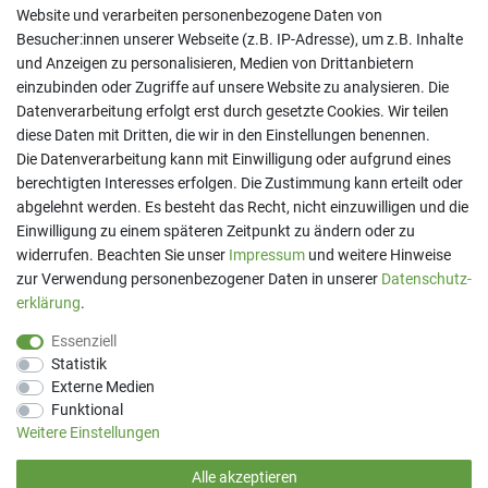
Website und verarbeiten personenbezogene Daten von
Besucher:innen unserer Webseite (z.B. IP-Adresse), um z.B. Inhalte
und Anzeigen zu personalisieren, Medien von Drittanbietern
einzubinden oder Zugriffe auf unsere Website zu analysieren. Die
Datenverarbeitung erfolgt erst durch gesetzte Cookies. Wir teilen
diese Daten mit Dritten, die wir in den Einstellungen benennen.
Kontakt
Die Datenverarbeitung kann mit Einwilligung oder aufgrund eines
berechtigten Interesses erfolgen. Die Zustimmung kann erteilt oder
Telefon:
07191 - 9 33 21 80
E-Mail:
info@printaro.de
abgelehnt werden. Es besteht das Recht, nicht einzuwilligen und die
Einwilligung zu einem späteren Zeitpunkt zu ändern oder zu
Bürozeiten
widerrufen. Beachten Sie unser
Impressum
und weitere Hinweise
Mo - Fr 09:00 Uhr - 13:00 Uhr
zur Verwendung personenbezogener Daten in unserer
Daten­schutz­
erklärung
.
Essenziell
Statistik
Externe Medien
Funktional
Weitere Einstellungen
Alle akzeptieren