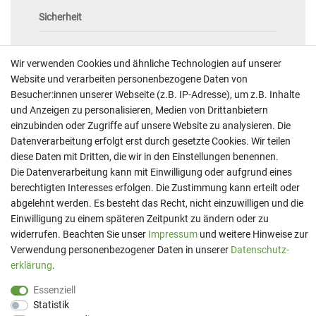
Sicherheit
Wir verwenden Cookies und ähnliche Technologien auf unserer
Website und verarbeiten personenbezogene Daten von
Besucher:innen unserer Webseite (z.B. IP-Adresse), um z.B. Inhalte
und Anzeigen zu personalisieren, Medien von Drittanbietern
Kontakt
einzubinden oder Zugriffe auf unsere Website zu analysieren. Die
Datenverarbeitung erfolgt erst durch gesetzte Cookies. Wir teilen
Telefon:
07191 - 9 33 21 80
diese Daten mit Dritten, die wir in den Einstellungen benennen.
E-Mail:
info@printaro.de
Die Datenverarbeitung kann mit Einwilligung oder aufgrund eines
berechtigten Interesses erfolgen. Die Zustimmung kann erteilt oder
Bürozeiten
abgelehnt werden. Es besteht das Recht, nicht einzuwilligen und die
Mo - Fr 09:00 Uhr - 13:00 Uhr
Einwilligung zu einem späteren Zeitpunkt zu ändern oder zu
widerrufen. Beachten Sie unser
Impressum
und weitere Hinweise zur
Verwendung personenbezogener Daten in unserer
Daten­schutz­
erklärung
.
Essenziell
Statistik