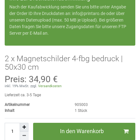
Nach der Kaufabwicklung senden Sie uns bitte unter Angabe
der Order ID Ihre Druckdaten an:
info@printaro.de
oder
über
unseren Datenupload
(max. 50 MB je Upload). Bei größeren
Daten fragen Sie bitte unsere Zugangsdaten für unseren FTP
Server per E-Mail an.
2 x Magnetschilder 4-fbg bedruck |
50x30 cm
Preis:
34,90 €
inkl. 19% MwSt. zzgl.
Versandkosten
Lieferzeit ca. 3-5 Tage
Artikelnummer
905003
Inhalt
1
Stück
In den Warenkorb