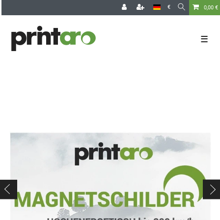
€
0,00 €
☰