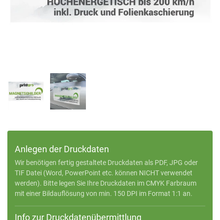
Anlegen der Druckdaten
Wir benötigen fertig gestaltete Druckdaten als PDF, JPG oder
TIF Datei (Word, PowerPoint etc. können NICHT verwendet
werden). Bitte legen Sie Ihre Druckdaten im CMYK Farbraum
mit einer Bildauflösung von min. 150 DPI im Format 1:1 an.
Info zur Druckdatenübermittlung