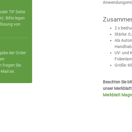
Anwendungsmögl
oder TIF Datei
. Bitte legen
Zusammen
flösung von
2 x bedru
Stärke: 
Als Autom
Handhabun
gabe der Order
UV- und K
ren
Folienlam
n fragen Sie
Größe: 6
-Mail an.
Beachten Sie b
unser Merkblatt
Merkblatt Magne