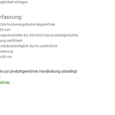
ichkeit erfolgen.
fassung:
ckte hochenergetische Magnetfolie
0,85 mm
agnetschilder bis 200 km/h bei produktgerechter
g zertifiziert
ratzbeständigkeit durch zusätzliche
inierung
0x30 cm
itte zur produktgerechten Handhabung unbedingt
:
tfolie