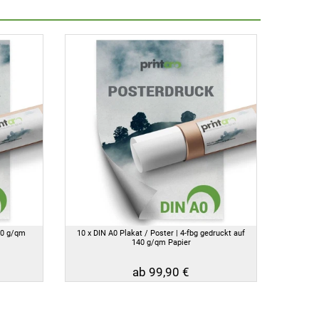
40 g/qm
10 x DIN A0 Plakat / Poster | 4-fbg gedruckt auf
140 g/qm Papier
ab 99,90 €