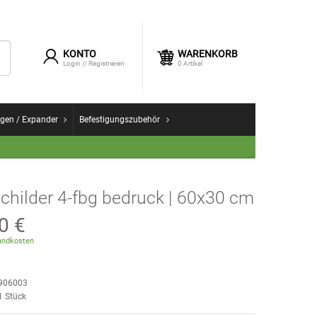
KONTO
WARENKORB
Login
//
Registrieren
0
Artikel
gen / Expander
Befestigungszubehör
childer 4-fbg bedruck | 60x30 cm
0 €
ndkosten
906003
1
Stück