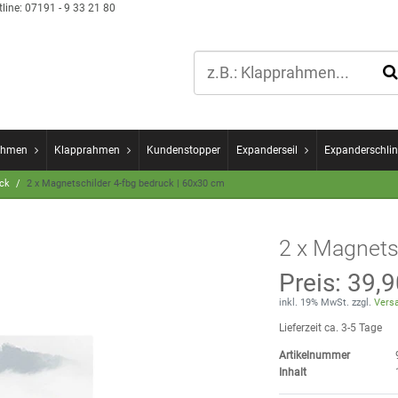
line:
07191 - 9 33 21 80
ahmen
Klapprahmen
Kundenstopper
Expanderseil
Expanderschlin
uck
2 x Magnetschilder 4-fbg bedruck | 60x30 cm
2 x Magnets
Preis:
39,9
inkl. 19% MwSt. zzgl.
Versa
Lieferzeit ca. 3-5 Tage
Artikelnummer
Inhalt