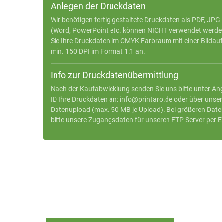
Anlegen der Druckdaten
Wir benötigen fertig gestaltete Druckdaten als PDF, JPG 
(Word, PowerPoint etc. können NICHT verwendet werden)
Sie Ihre Druckdaten im CMYK Farbraum mit einer Bildau
min. 150 DPI im Format 1:1 an.
Info zur Druckdatenübermittlung
Nach der Kaufabwicklung senden Sie uns bitte unter An
ID Ihre Druckdaten an:
info@printaro.de
oder
über unse
Datenupload
(max. 50 MB je Upload). Bei größeren Date
bitte unsere Zugangsdaten für unseren FTP Server per E