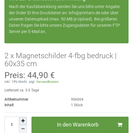
Nach der Kaufabwicklung senden Sie uns bitte unter Angabe
der Order ID Ihre Druckdaten an:
info@printaro.de
oder
über
unseren Datenupload
(max. 50 MB je Upload). Bei größeren
Daten fragen Sie bitte unsere Zugangsdaten für unseren FTP
Server per E-Mail an.
2 x Magnetschilder 4-fbg bedruck |
60x35 cm
Preis:
44,90 €
inkl. 19% MwSt. zzgl.
Versandkosten
Lieferzeit ca. 3-5 Tage
Artikelnummer
906004
Inhalt
1
Stück
In den Warenkorb