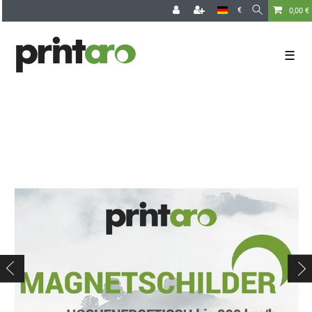
€
0,00 €
☰