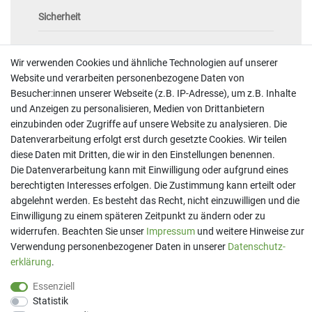
Sicherheit
Wir verwenden Cookies und ähnliche Technologien auf unserer
Website und verarbeiten personenbezogene Daten von
Besucher:innen unserer Webseite (z.B. IP-Adresse), um z.B. Inhalte
und Anzeigen zu personalisieren, Medien von Drittanbietern
Kontakt
einzubinden oder Zugriffe auf unsere Website zu analysieren. Die
Datenverarbeitung erfolgt erst durch gesetzte Cookies. Wir teilen
Telefon:
07191 - 9 33 21 80
diese Daten mit Dritten, die wir in den Einstellungen benennen.
E-Mail:
info@printaro.de
Die Datenverarbeitung kann mit Einwilligung oder aufgrund eines
berechtigten Interesses erfolgen. Die Zustimmung kann erteilt oder
Bürozeiten
abgelehnt werden. Es besteht das Recht, nicht einzuwilligen und die
Mo - Fr 09:00 Uhr - 13:00 Uhr
Einwilligung zu einem späteren Zeitpunkt zu ändern oder zu
widerrufen. Beachten Sie unser
Impressum
und weitere Hinweise zur
Verwendung personenbezogener Daten in unserer
Daten­schutz­
erklärung
.
Essenziell
Statistik