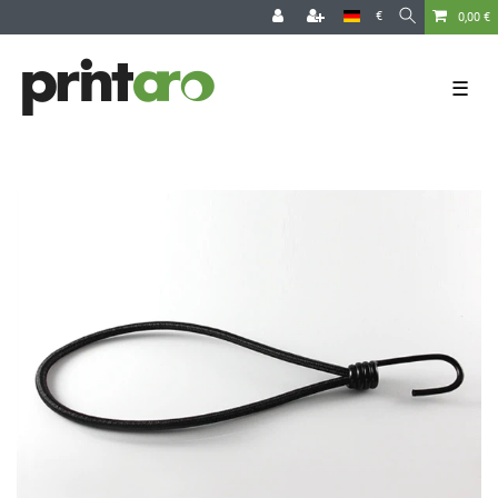
€
0,00 €
☰