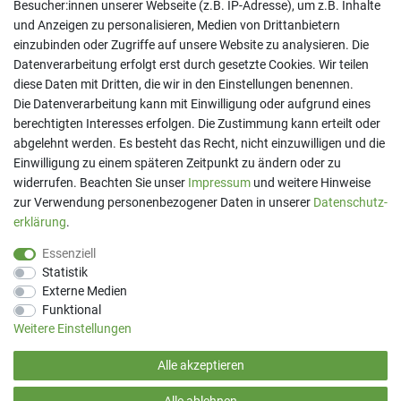
Besucher:innen unserer Webseite (z.B. IP-Adresse), um z.B. Inhalte
und Anzeigen zu personalisieren, Medien von Drittanbietern
einzubinden oder Zugriffe auf unsere Website zu analysieren. Die
Datenverarbeitung erfolgt erst durch gesetzte Cookies. Wir teilen
diese Daten mit Dritten, die wir in den Einstellungen benennen.
Kontakt
Die Datenverarbeitung kann mit Einwilligung oder aufgrund eines
berechtigten Interesses erfolgen. Die Zustimmung kann erteilt oder
Telefon:
07191 - 9 33 21 80
E-Mail:
info@printaro.de
abgelehnt werden. Es besteht das Recht, nicht einzuwilligen und die
Einwilligung zu einem späteren Zeitpunkt zu ändern oder zu
Bürozeiten
widerrufen. Beachten Sie unser
Impressum
und weitere Hinweise
Mo - Fr 09:00 Uhr - 13:00 Uhr
zur Verwendung personenbezogener Daten in unserer
Daten­schutz­
erklärung
.
Essenziell
Statistik
Externe Medien
Funktional
Weitere Einstellungen
Alle akzeptieren
(*) Preise inkl. MwSt. zzgl
Versandkosten