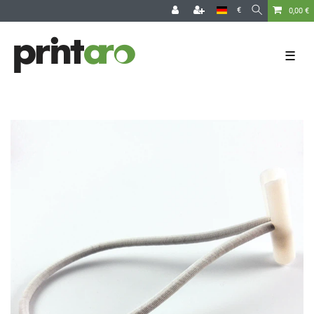
€
0,00 €
☰